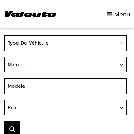
Aller au contenu
Menu
Type
Type De Véhicule
Marque
Marque
Modèle
Modèle
Prix
Prix