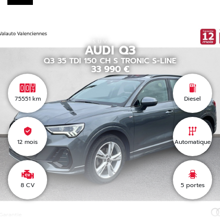
SUV
AUDI
Q3
Q3 35 TDI 150 CH S TRONIC S-LINE
33 990
€
75551
km
Diesel
12 mois
Automatique
8 CV
5
portes