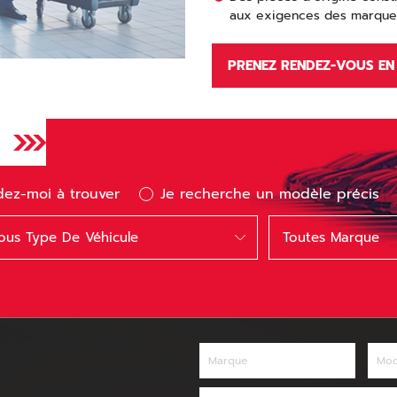
aux exigences des marque
PRENEZ RENDEZ-VOUS EN 
dez-moi à trouver
Je recherche un modèle précis
pe
Marque
ous Type De Véhicule
Toutes Marque