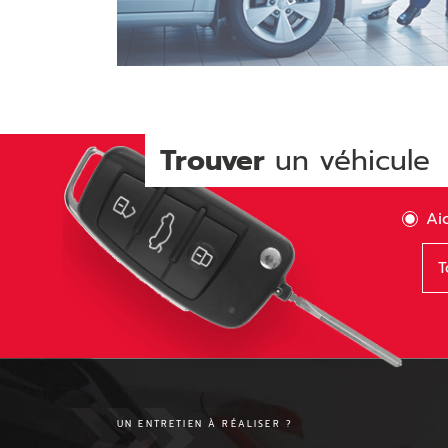
Trouver
un véhicule
Ai
Ty
T
UN ENTRETIEN À RÉALISER ?