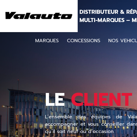
Aller au contenu
DISTRIBUTEUR & RÉ
MULTI-MARQUES – M
MARQUES
CONCESSIONS
NOS VEHICU
LE
CLIENT
L’ensemble des équipes de Vala
accompagner et vous conseiller dans 
qu’il soit neuf ou d’occasion.