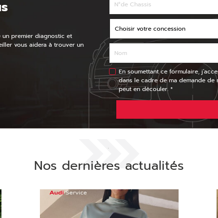
us
e un premier diagnostic et
eiller vous aidera à trouver un
En soumettant ce formulaire, j’acce
dans le cadre de ma demande de re
peut en découler. *
.
Nos dernières actualités