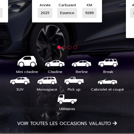
Année
Carburant
KM
2025
Essence
9289
Mini citadine
Citadine
Berline
Break
SUV
Monospace
Pick up
Cabriolet et coupé
Utilitaires
VOIR TOUTES LES OCCASIONS VALAUTO