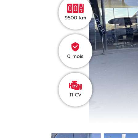
9500
km
0 mois
11 CV