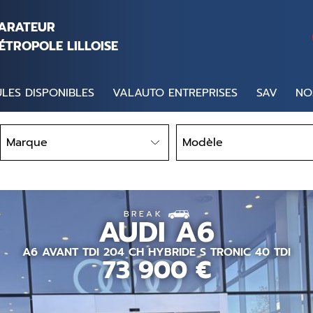
PARATEUR
ÉTROPOLE LILLOISE
LES DISPONIBLES
VALAUTO ENTREPRISES
SAV
NO
Marque
Modèle
Marque
Modèle
BREAK
AUDI
A6
A6 AVANT TDI 204 CH HYBRIDE S TRONIC 40 TDI
73 900
€