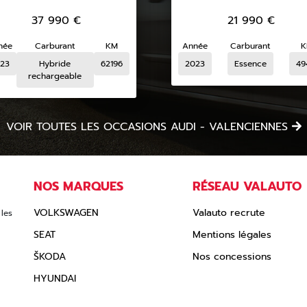
37 990
€
21 990
€
née
Carburant
KM
Année
Carburant
K
23
Hybride
62196
2023
Essence
49
rechargeable
VOIR TOUTES LES OCCASIONS AUDI - VALENCIENNES
NOS MARQUES
RÉSEAU VALAUTO
VOLKSWAGEN
Valauto recrute
les
SEAT
Mentions légales
ŠKODA
Nos concessions
HYUNDAI