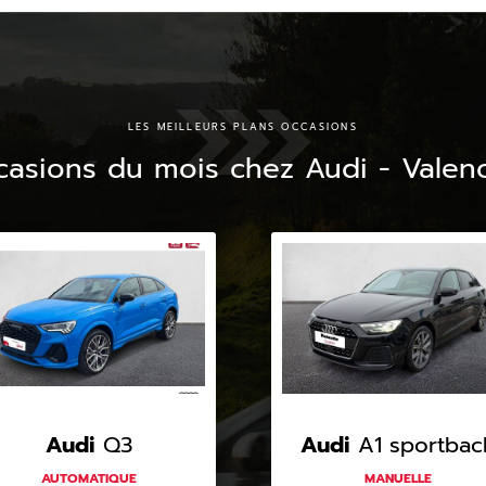
LES MEILLEURS PLANS OCCASIONS
casions du mois chez Audi - Valen
Audi
Q3
Audi
A1 sportbac
AUTOMATIQUE
MANUELLE