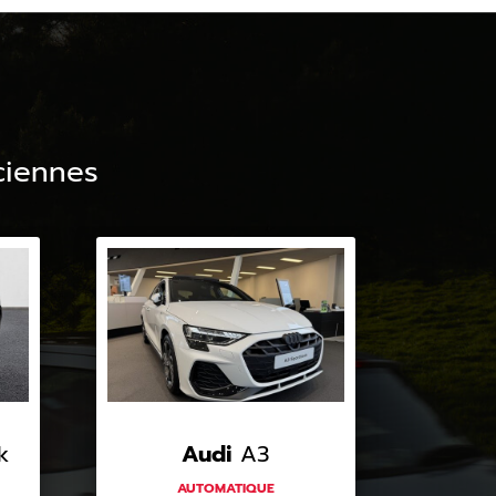
ciennes
k
Audi
A3
AUTOMATIQUE