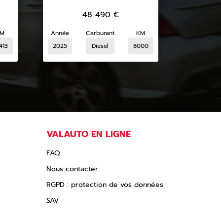
48 490
€
M
Année
Carburant
KM
413
2025
Diesel
8000
VALAUTO EN LIGNE
FAQ
Nous contacter
RGPD : protection de vos données
SAV