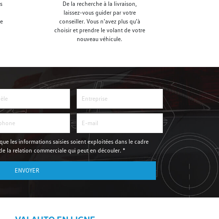
s
De la recherche à la livraison,
laissez-vous guider par votre
le
conseiller. Vous n’avez plus qu’à
choisir et prendre le volant de votre
nouveau véhicule.
que les informations saisies soient exploitées dans le cadre
 la relation commerciale qui peut en découler. *
ENVOYER