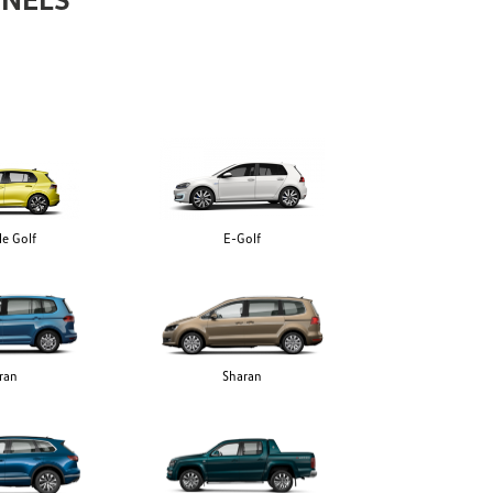
le Golf
E-Golf
ran
Sharan