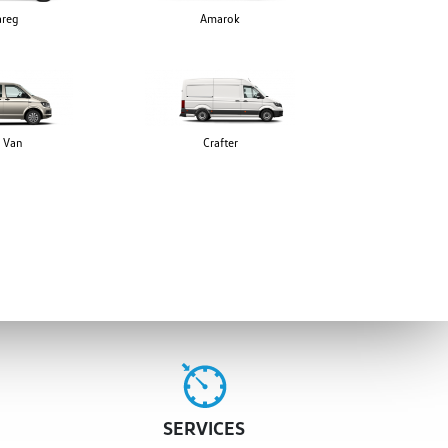
areg
Amarok
i Van
Crafter
SERVICES