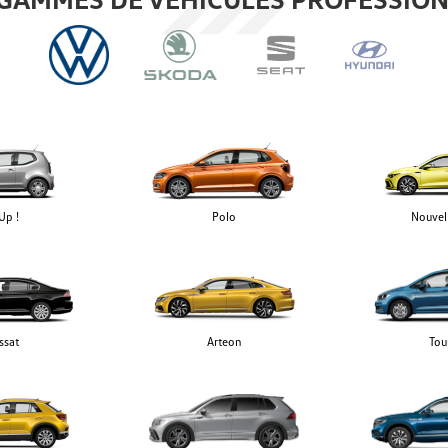
Up !
Polo
Nouvel
ssat
Arteon
Tou