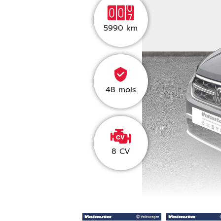
5990
km
48 mois
8 CV