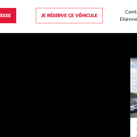
Cont
RESSE
JE RÉSERVE CE VÉHICULE
Etien