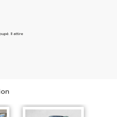
upé. Il attire
ion