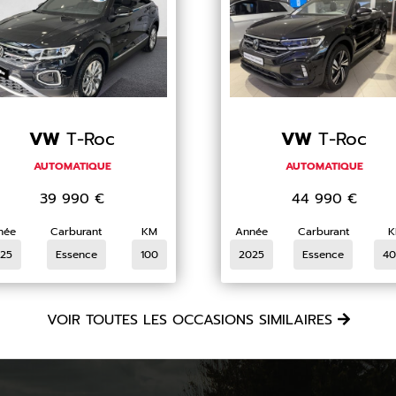
VW
T-Roc
VW
T-Roc
AUTOMATIQUE
AUTOMATIQUE
39 990
€
44 990
€
née
Carburant
KM
Année
Carburant
K
25
Essence
100
2025
Essence
40
VOIR TOUTES LES OCCASIONS SIMILAIRES