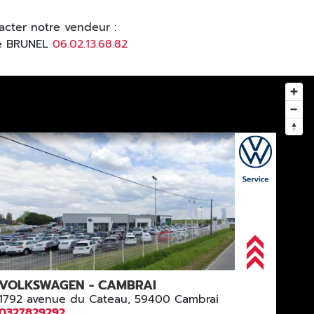
acter notre vendeur :
ne BRUNEL
06.02.13.68.82
VOLKSWAGEN - CAMBRAI
ŠKODA - CAMBRAI
1792 avenue du Cateau, 59400 Cambrai
SEAT - CAMBRAI
0327829292