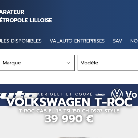
PARATEUR
ÉTROPOLE LILLOISE
LES DISPONIBLES
VALAUTO ENTREPRISES
SAV
NO
Marque
Modèle
Marque
Modèle
CABRIOLET ET COUPÉ
VOLKSWAGEN
T-ROC
T-ROC CAB FL 1.5 TSI 150 CH DSG7 STYLE
39 990
€