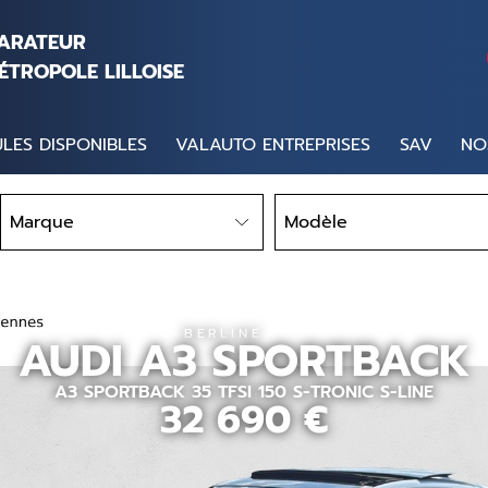
PARATEUR
ÉTROPOLE LILLOISE
LES DISPONIBLES
VALAUTO ENTREPRISES
SAV
NO
Marque
Modèle
Marque
Modèle
BERLINE
AUDI
A3 SPORTBACK
A3 SPORTBACK 35 TFSI 150 S-TRONIC S-LINE
32 690
€