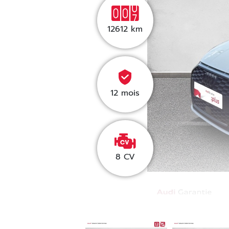
12612
km
12 mois
8 CV