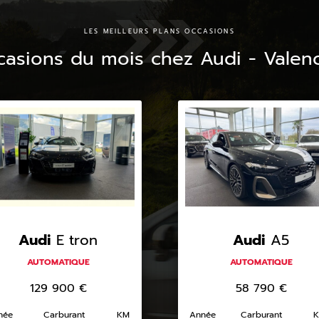
LES MEILLEURS PLANS OCCASIONS
casions du mois chez Audi - Valen
Audi
E tron
Audi
A5
AUTOMATIQUE
AUTOMATIQUE
129 900
€
58 790
€
née
Carburant
KM
Année
Carburant