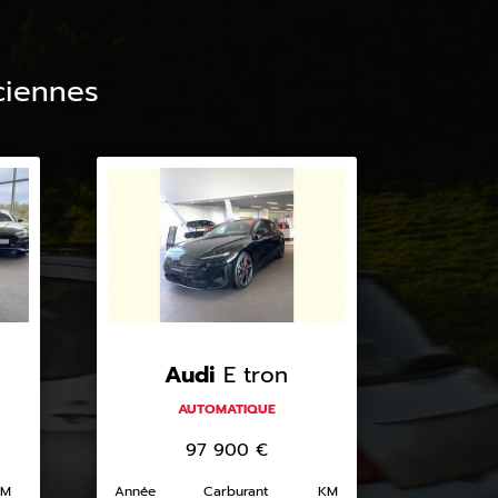
ciennes
Audi
E tron
AUTOMATIQUE
97 900
€
KM
Année
Carburant
KM