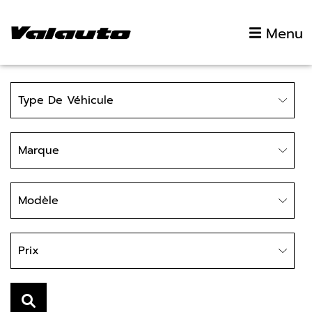
Aller au contenu
Menu
Type
Type De Véhicule
Marque
Marque
Modèle
Modèle
Prix
Prix