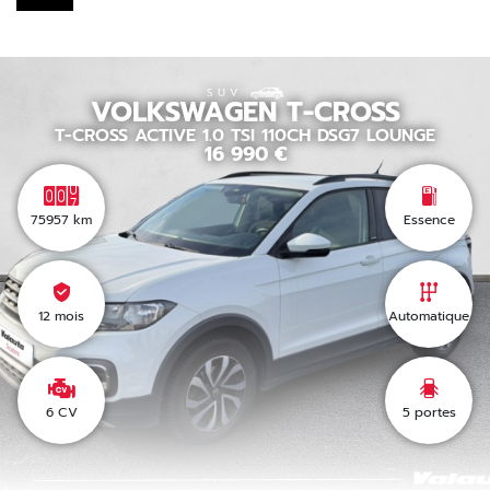
SUV
VOLKSWAGEN
T-CROSS
T-CROSS ACTIVE 1.0 TSI 110CH DSG7 LOUNGE
16 990
€
75957
km
Essence
12 mois
Automatique
6 CV
5
portes