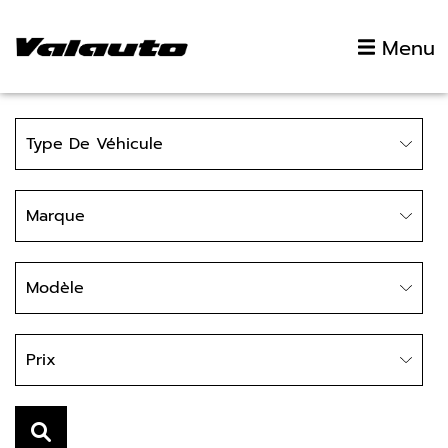
Aller au contenu
Menu
Type
Type De Véhicule
Marque
Marque
Modèle
Modèle
Prix
Prix