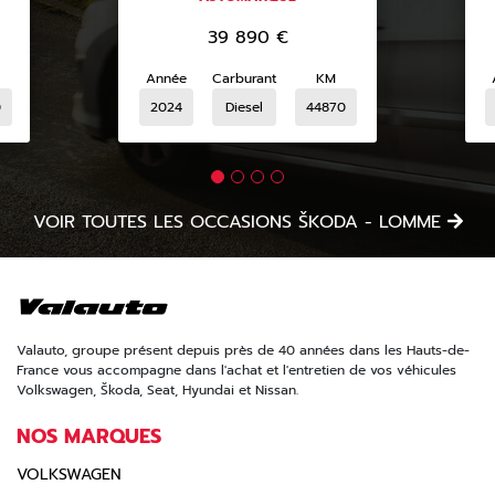
39 890
€
Année
Carburant
KM
0
2024
Diesel
44870
VOIR TOUTES LES OCCASIONS ŠKODA - LOMME
Valauto, groupe présent depuis près de 40 années dans les Hauts-de-
France vous accompagne dans l'achat et l'entretien de vos véhicules
Volkswagen, Škoda, Seat, Hyundai et Nissan.
NOS MARQUES
VOLKSWAGEN