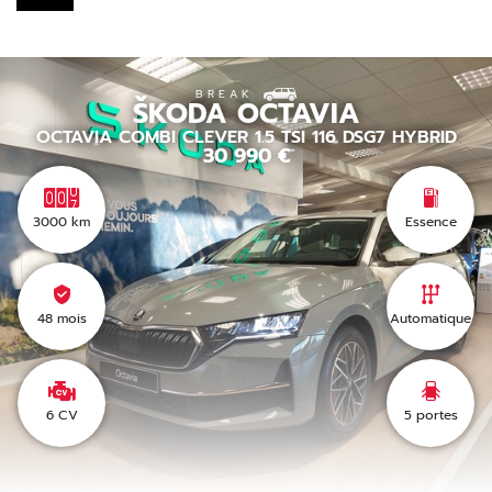
BREAK
ŠKODA
OCTAVIA
OCTAVIA COMBI CLEVER 1.5 TSI 116 DSG7 HYBRID
30 990
€
3000
km
Essence
48 mois
Automatique
6 CV
5
portes