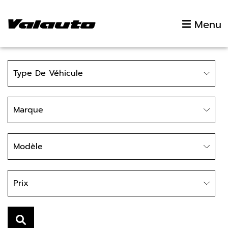
Aller au contenu
Menu
Type
Type De Véhicule
Marque
Marque
Modèle
Modèle
Prix
Prix