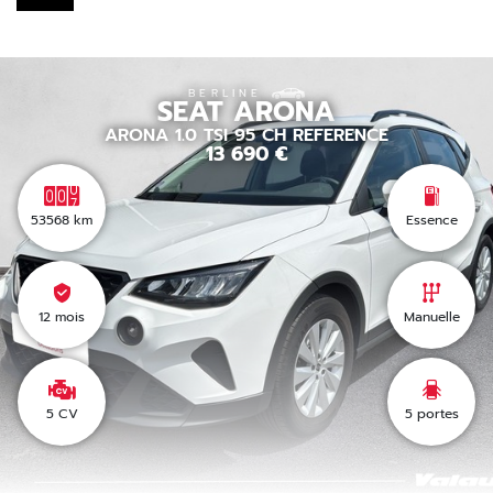
BERLINE
SEAT
ARONA
ARONA 1.0 TSI 95 CH REFERENCE
13 690
€
53568
km
Essence
12 mois
Manuelle
5 CV
5
portes