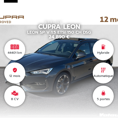
BERLINE
CUPRA
LEON
LEON SP V 1.5 ETSI 150 CH DSG
24 890
€
44401
km
Hybride
12 mois
Automatique
8 CV
5
portes