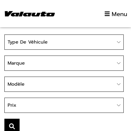
Aller au contenu
Menu
Type
Type De Véhicule
Marque
Marque
Modèle
Modèle
Prix
Prix