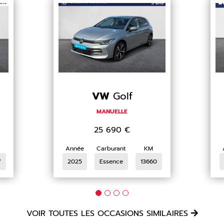
VW
Golf
MANUELLE
25 690
€
Année
Carburant
KM
7
2025
Essence
13660
VOIR TOUTES LES OCCASIONS SIMILAIRES