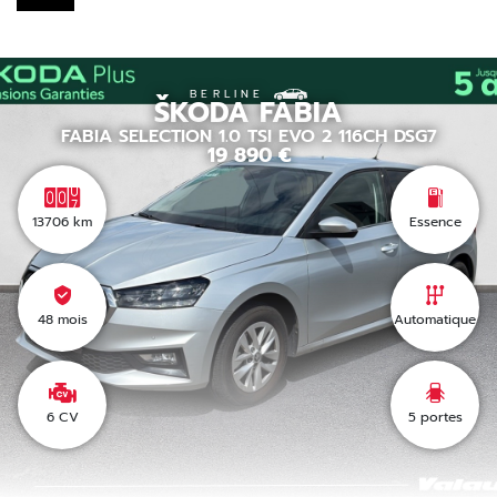
BERLINE
ŠKODA
FABIA
FABIA SELECTION 1.0 TSI EVO 2 116CH DSG7
19 890
€
13706
km
Essence
48 mois
Automatique
6 CV
5
portes