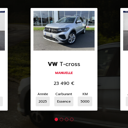
VW
T-cross
MANUELLE
23 490
€
Année
Carburant
KM
2025
Essence
5000