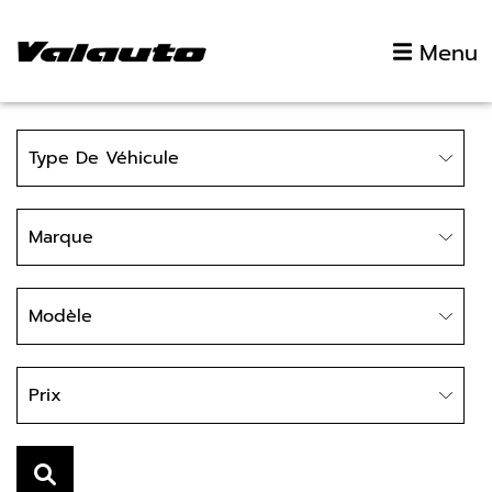
Aller au contenu
Menu
Type
Type De Véhicule
Marque
Marque
Modèle
Modèle
Prix
Prix