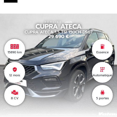
BERLINE
CUPRA
ATECA
CUPRA ATECA 1.5 TSI 150CH DSG7
29 690
€
15890
km
Essence
12 mois
Automatique
8 CV
5
portes