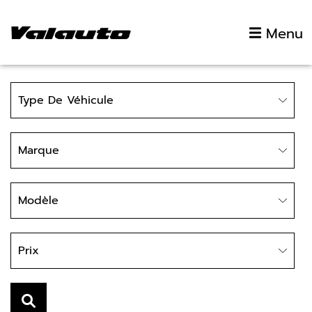
Aller au contenu
Menu
Type
Type De Véhicule
Marque
Marque
Modèle
Modèle
Prix
Prix