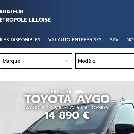
PARATEUR
ÉTROPOLE LILLOISE
LES DISPONIBLES
VALAUTO ENTREPRISES
SAV
NO
Marque
Modèle
Marque
Modèle
BERLINE
TOYOTA
AYGO
AYGO X 1.0 VVT-I 72 S CVT DESIGN
14 890
€