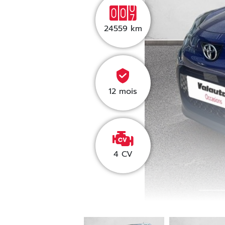
24559
km
12 mois
4 CV