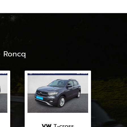
- Roncq
VW
T-cross