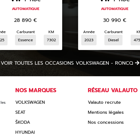
AUTOMATIQUE
AUTOMATIQUE
28 890
€
30 990
€
née
Carburant
KM
Année
Carburant
K
25
Essence
7302
2023
Diesel
47
VOIR TOUTES LES OCCASIONS VOLKSWAGEN - RONCQ
NOS MARQUES
RÉSEAU VALAUTO
VOLKSWAGEN
Valauto recrute
les
SEAT
Mentions légales
ŠKODA
Nos concessions
HYUNDAI