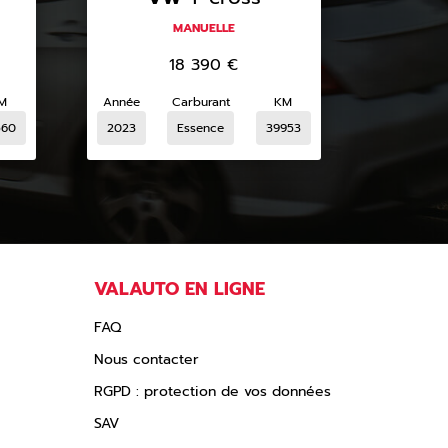
MANUELLE
18 390
€
M
Année
Carburant
KM
560
2023
Essence
39953
VALAUTO EN LIGNE
FAQ
Nous contacter
RGPD : protection de vos données
SAV