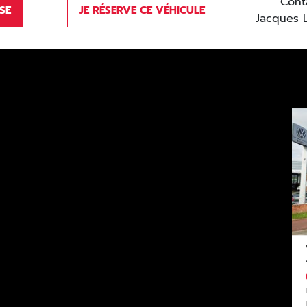
Cont
SE
JE RÉSERVE CE VÉHICULE
Jacques