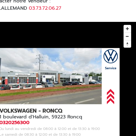
acter notre vendeur :
 LALLEMAND
03.73.72.06.27
VOLKSWAGEN - RONCQ
1 boulevard d'Halluin, 59223 Roncq
0320256300
Du lundi au vendredi de 08:00 à 12:00 et de 13:30 à 19:00
Le samedi de 08:30 à 12:00 et de 13:30 à 19:00