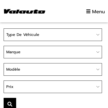
Aller au contenu
Menu
Type
Type De Véhicule
Marque
Marque
Modèle
Modèle
Prix
Prix