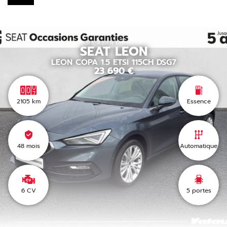
BERLINE
SEAT
LEON
LEON COPA 1.5 ETSI 115CH DSG7
23 690
€
2105
km
Essence
48 mois
Automatique
6 CV
5
portes