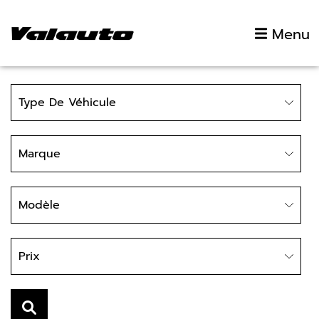
Aller au contenu
Menu
Type
Type De Véhicule
Marque
Marque
Modèle
Modèle
Prix
Prix