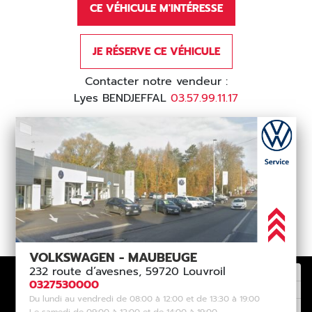
CE VÉHICULE M'INTÉRESSE
JE RÉSERVE CE VÉHICULE
Contacter notre vendeur :
Lyes BENDJEFFAL
03.57.99.11.17
VOLKSWAGEN - MAUBEUGE
232 route d’avesnes, 59720 Louvroil
0327530000
Du lundi au vendredi de 08:00 à 12:00 et de 13:30 à 19:00
Le samedi de 09:00 à 12:00 et de 14:00 à 19:00