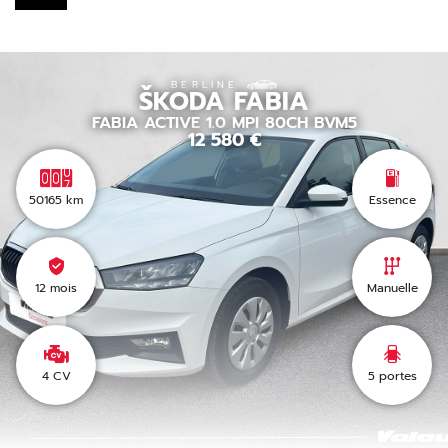
BERLINE
ŠKODA
FABIA
FABIA ACTIVE 1.0 MPI 80CH BVM5
12 580
€
50165
km
Essence
12 mois
Manuelle
4 CV
5
portes