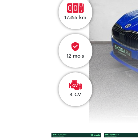
17355
km
12 mois
4 CV