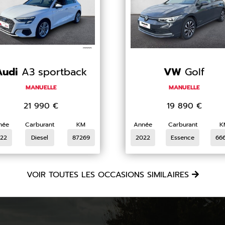
Audi
A3 sportback
VW
Golf
MANUELLE
MANUELLE
21 990
€
19 890
€
née
Carburant
KM
Année
Carburant
K
22
Diesel
87269
2022
Essence
66
VOIR TOUTES LES OCCASIONS SIMILAIRES