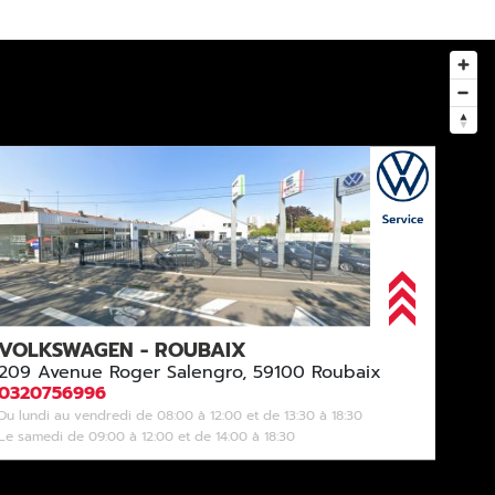
VOLKSWAGEN - ROUBAIX
209 Avenue Roger Salengro, 59100 Roubaix
0320756996
Du lundi au vendredi de 08:00 à 12:00 et de 13:30 à 18:30
Le samedi de 09:00 à 12:00 et de 14:00 à 18:30