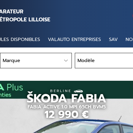
PARATEUR
ÉTROPOLE LILLOISE
LES DISPONIBLES
VALAUTO ENTREPRISES
SAV
NO
Marque
Modèle
Marque
Modèle
BERLINE
ŠKODA
FABIA
FABIA ACTIVE 1.0 MPI 65CH BVM5
12 990
€