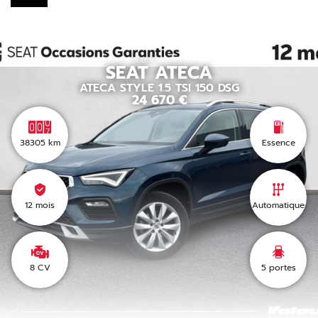
SUV
SEAT
ATECA
ATECA STYLE 1.5 TSI 150 DSG
24 670
€
38305
km
Essence
12 mois
Automatique
8 CV
5
portes