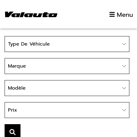
Aller au contenu
Menu
Type
Type De Véhicule
Marque
Marque
Modèle
Modèle
Prix
Prix