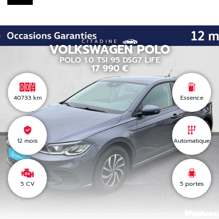
CITADINE
VOLKSWAGEN
POLO
POLO 1.0 TSI 95 DSG7 LIFE
17 990
€
40733
km
Essence
12 mois
Automatique
5 CV
5
portes