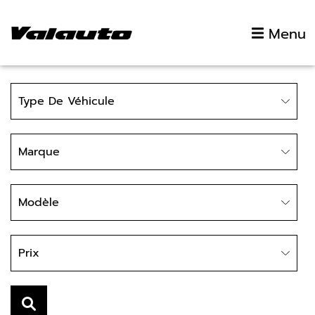
Aller au contenu
Menu
Type
Type De Véhicule
Marque
Marque
Modèle
Modèle
Prix
Prix