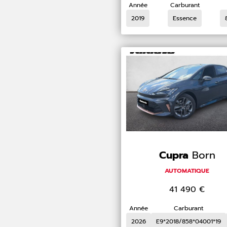
Année
Carburant
2019
Essence
Cupra
Born
AUTOMATIQUE
41 490
€
Année
Carburant
2026
E9*2018/858*04001*19