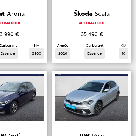
at
Arona
Škoda
Scala
TOMATIQUE
AUTOMATIQUE
3 990
€
35 490
€
Carburant
KM
Année
Carburant
KM
Essence
3900
2026
Essence
10
VW
Golf
VW
Polo