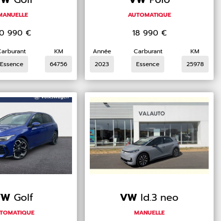
MANUELLE
AUTOMATIQUE
0 990
€
18 990
€
Carburant
KM
Année
Carburant
KM
Essence
64756
2023
Essence
25978
VW
Golf
VW
Id.3 neo
TOMATIQUE
MANUELLE