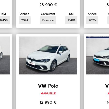
23 990
€
3
KM
Année
Carburant
KM
Année
17459
2024
Essence
15401
2026
VW
Polo
MANUELLE
12 990
€