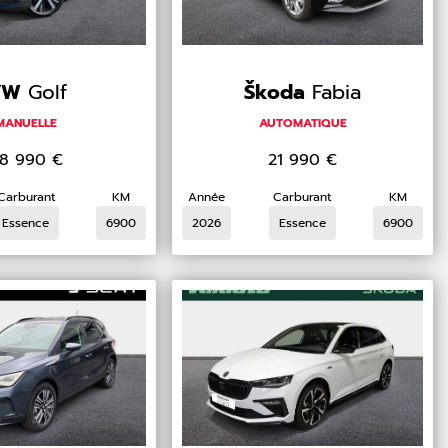
VW
Golf
Škoda
Fabia
MANUELLE
AUTOMATIQUE
8 990
€
21 990
€
Carburant
KM
Année
Carburant
KM
Essence
6900
2026
Essence
6900