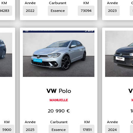
KM
Année
Carburant
KM
Année
84283
2022
Essence
73094
2023
VW
Polo
MANUELLE
20 990
€
KM
Année
Carburant
KM
Année
5900
2025
Essence
17851
2024