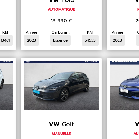
AUTOMATIQUE
18 990
€
2
KM
Année
Carburant
KM
Année
13461
2023
Essence
54553
2023
VW
Golf
MANUELLE
AU