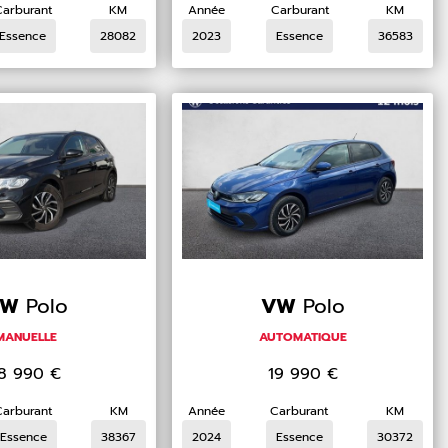
Carburant
KM
Année
Carburant
KM
Essence
28082
2023
Essence
36583
VW
Polo
VW
Polo
MANUELLE
AUTOMATIQUE
18 990
€
19 990
€
Carburant
KM
Année
Carburant
KM
Essence
38367
2024
Essence
30372