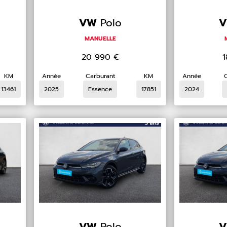
VW
Polo
MANUELLE
20 990
€
KM
Année
Carburant
KM
Année
13461
2025
Essence
17851
2024
VW
Polo