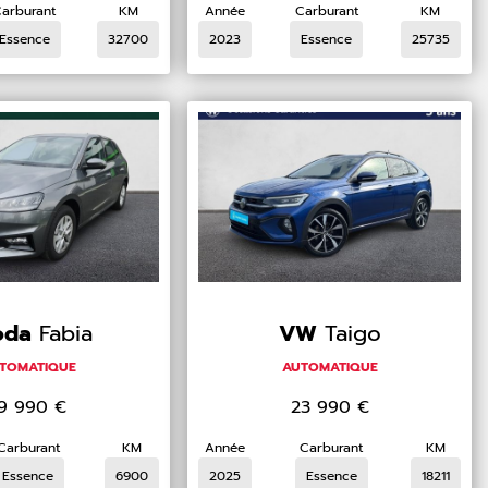
arburant
KM
Année
Carburant
KM
Essence
32700
2023
Essence
25735
oda
Fabia
VW
Taigo
TOMATIQUE
AUTOMATIQUE
19 990
€
23 990
€
Carburant
KM
Année
Carburant
KM
Essence
6900
2025
Essence
18211