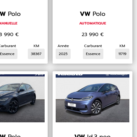
VW
Polo
VW
Polo
MANUELLE
AUTOMATIQUE
18 990
€
23 990
€
Carburant
KM
Année
Carburant
KM
Essence
38367
2025
Essence
11719
VW
Polo
VW
Id.3 neo