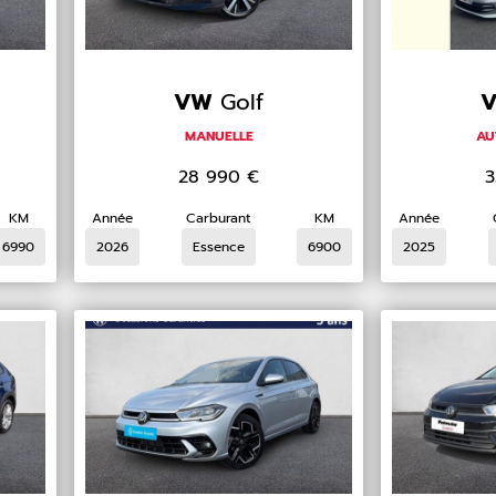
VW
Golf
MANUELLE
AU
28 990
€
3
KM
Année
Carburant
KM
Année
6990
2026
Essence
6900
2025