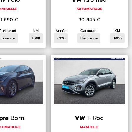
MANUELLE
AUTOMATIQUE
21 690
€
30 845
€
Carburant
KM
Année
Carburant
KM
Essence
14918
2026
Electrique
3900
pra
Born
VW
T-Roc
TOMATIQUE
MANUELLE