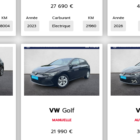
27 690
€
4
KM
Année
Carburant
KM
Année
18004
2023
Electrique
21960
2026
VW
Golf
MANUELLE
AU
21 990
€
3