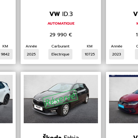
VW
ID.3
AUTOMATIQUE
29 990
€
KM
Année
Carburant
KM
Année
9842
2025
Electrique
10725
2023
Škoda
Fabia