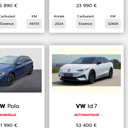
16 890
€
23 990
€
Carburant
KM
Année
Carburant
KM
Essence
44701
2024
Essence
32404
VW
Polo
VW
Id.7
MANUELLE
AUTOMATIQUE
21 990
€
53 400
€