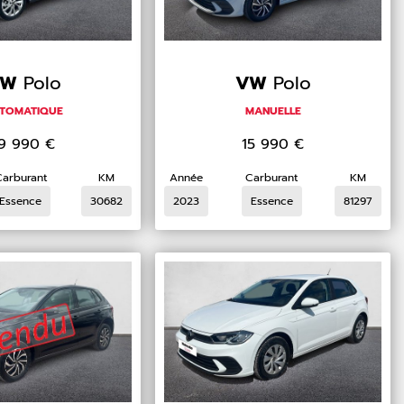
VW
Polo
VW
Polo
TOMATIQUE
MANUELLE
19 990
€
15 990
€
Carburant
KM
Année
Carburant
KM
Essence
30682
2023
Essence
81297