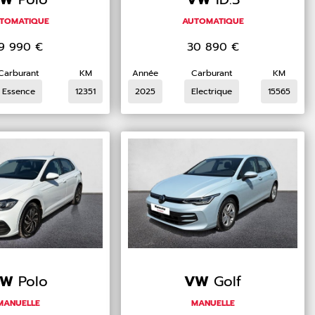
TOMATIQUE
AUTOMATIQUE
19 990
€
30 890
€
Carburant
KM
Année
Carburant
KM
Essence
12351
2025
Electrique
15565
VW
Polo
VW
Golf
MANUELLE
MANUELLE