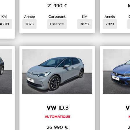
21 990
€
KM
Année
Carburant
KM
Année
40810
2023
Essence
36717
2023
VW
ID.3
AUTOMATIQUE
26 990
€