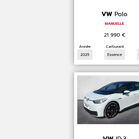
VW
Polo
MANUELLE
21 990
€
Année
Carburant
2025
Essence
VW
ID.3