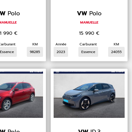
VW
Polo
VW
Polo
MANUELLE
MANUELLE
11 990
€
15 990
€
Carburant
KM
Année
Carburant
KM
Essence
98285
2023
Essence
24055
VW
Polo
VW
ID.3